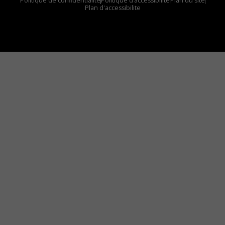
Politique de confidentialité
Politique d’accessibilité
Plan du site
Plan d'accessibilite
Comment installer notre vignette sur votre
appareil mobile
Vous avez envie d’écouter le FM 103,3 ou notre