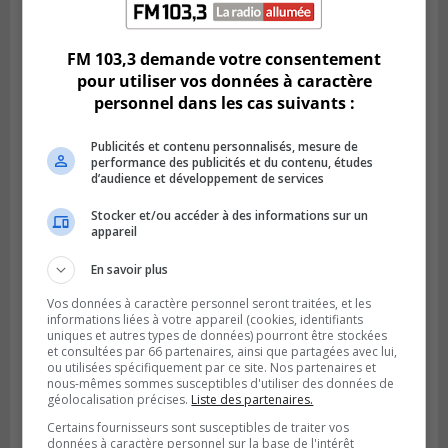
Publié le 6 août 2026 à 11h58
Des jeunes ciblent la Montérégie pour
le Défi écrou de roue
FM 103,3 demande votre consentement
pour utiliser vos données à caractère
personnel dans les cas suivants :
Publicités et contenu personnalisés, mesure de
performance des publicités et du contenu, études
d’audience et développement de services
Stocker et/ou accéder à des informations sur un
appareil
En savoir plus
Vos données à caractère personnel seront traitées, et les
Publié le 6 août 2026 à 05h39
informations liées à votre appareil (cookies, identifiants
La grenade du camping du lac Cristal était
uniques et autres types de données) pourront être stockées
et consultées par 66 partenaires, ainsi que partagées avec lui,
inoffensive
ou utilisées spécifiquement par ce site. Nos partenaires et
nous-mêmes sommes susceptibles d'utiliser des données de
géolocalisation précises.
Liste des partenaires.
Certains fournisseurs sont susceptibles de traiter vos
données à caractère personnel sur la base de l'intérêt