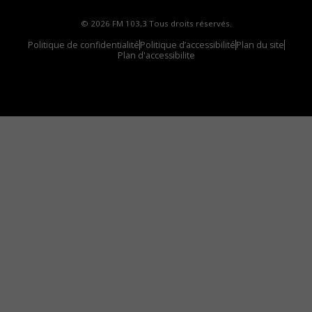
© 2026 FM 103,3 Tous droits réservés.
Politique de confidentialité
Politique d’accessibilité
Plan du site
Plan d'accessibilite
Comment installer notre vignette sur votre
appareil mobile