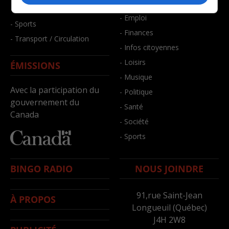
- Bien-être
- Santé et bien-être
- Emploi
- Sports
- Finances
- Transport / Circulation
- Infos citoyennes
- Loisirs
ÉMISSIONS
- Musique
Avec la participation du
- Politique
gouvernement du
- Santé
Canada
- Société
- Sports
BINGO RADIO
NOUS JOINDRE
91,rue Saint-Jean
À PROPOS
Longueuil (Québec)
J4H 2W8