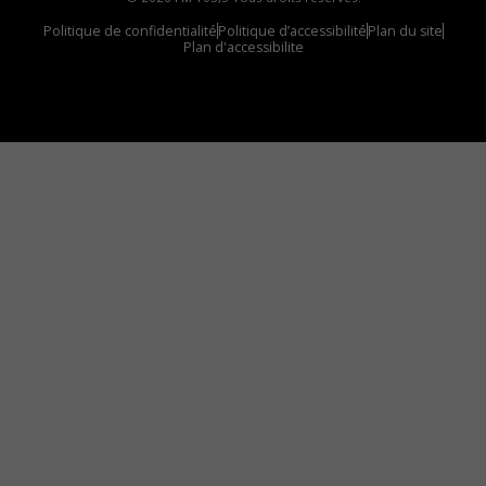
Politique de confidentialité
Politique d’accessibilité
Plan du site
Plan d'accessibilite
Comment installer notre vignette sur votre
appareil mobile