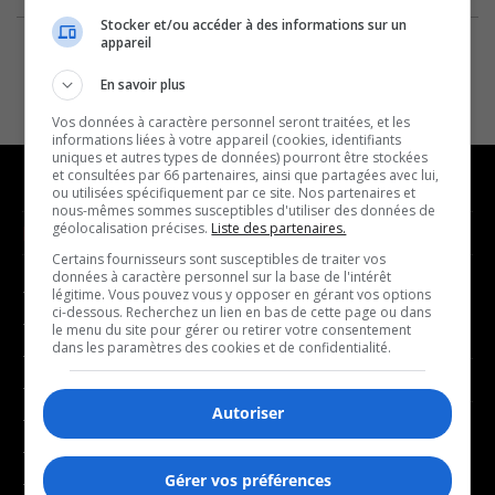
Stocker et/ou accéder à des informations sur un
appareil
En savoir plus
Vos données à caractère personnel seront traitées, et les
informations liées à votre appareil (cookies, identifiants
uniques et autres types de données) pourront être stockées
et consultées par 66 partenaires, ainsi que partagées avec lui,
ou utilisées spécifiquement par ce site. Nos partenaires et
nous-mêmes sommes susceptibles d'utiliser des données de
géolocalisation précises.
Liste des partenaires.
NOUVELLES
MUSIQUE
Certains fournisseurs sont susceptibles de traiter vos
données à caractère personnel sur la base de l'intérêt
- Affaires municipales
- Décompte franco
légitime. Vous pouvez vous y opposer en gérant vos options
ci-dessous. Recherchez un lien en bas de cette page ou dans
- Communauté / Social
- Joué récemment
le menu du site pour gérer ou retirer votre consentement
dans les paramètres des cookies et de confidentialité.
- Culture
BALADOS
- Économie
Autoriser
- Éducation
- Affaires
- Environnement
- Art de vivre
Gérer vos préférences
- Faits divers