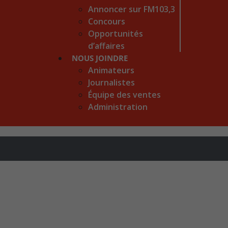
Annoncer sur FM103,3
Concours
Opportunités
d’affaires
NOUS JOINDRE
Animateurs
Journalistes
Équipe des ventes
Administration