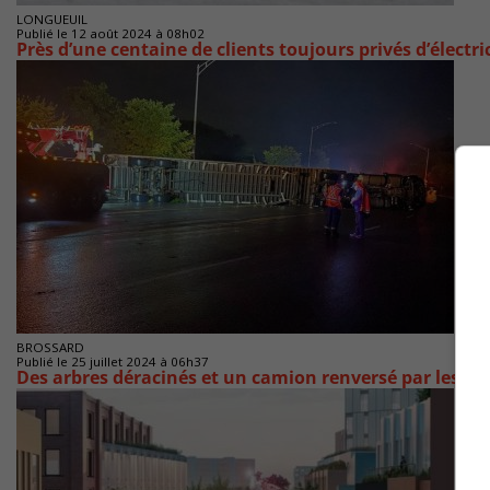
LONGUEUIL
Publié le 12 août 2024 à 08h02
Près d’une centaine de clients toujours privés d’électri
BROSSARD
Publié le 25 juillet 2024 à 06h37
Des arbres déracinés et un camion renversé par les ve