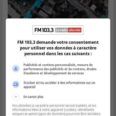
GREENFIELD PARK
FM 103,3 demande votre consentement
Publié le 6 août 2026 à 13h45
Greenfield Park veut s’armer contre les
pour utiliser vos données à caractère
fortes
personnel dans les cas suivants :
pluies
Publicités et contenu personnalisés, mesure de
performance des publicités et du contenu, études
d’audience et développement de services
Stocker et/ou accéder à des informations sur un
appareil
En savoir plus
Vos données à caractère personnel seront traitées, et les
informations liées à votre appareil (cookies, identifiants
uniques et autres types de données) pourront être stockées