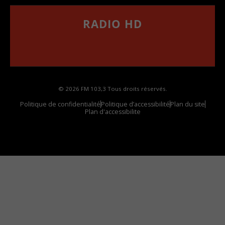
RADIO HD
••••••••••••••••••
Comment synthoniser la fréquence HD dans
votre voiture
© 2026 FM 103,3 Tous droits réservés.
Politique de confidentialité
Politique d’accessibilité
Plan du site
Plan d'accessibilite