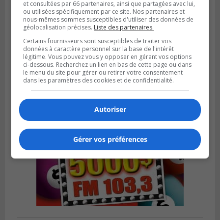
et consultées par 66 partenaires, ainsi que partagées avec lui,
ou utilisées spécifiquement par ce site. Nos partenaires et
nous-mêmes sommes susceptibles d'utiliser des données de
géolocalisation précises.
Liste des partenaires.
SAINT-HUBERT
Publié le 6 août 2026 à 09h39
Certains fournisseurs sont susceptibles de traiter vos
Longueuil injecte 1,5 M$ pour moderniser
données à caractère personnel sur la base de l'intérêt
deux stations de pompage
légitime. Vous pouvez vous y opposer en gérant vos options
ci-dessous. Recherchez un lien en bas de cette page ou dans
le menu du site pour gérer ou retirer votre consentement
dans les paramètres des cookies et de confidentialité.
Autoriser
Gérer vos préférences