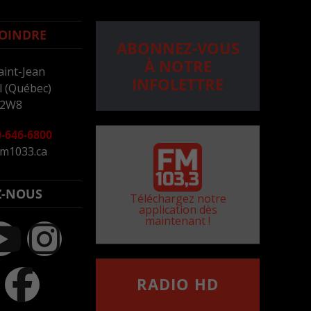
OINDRE
ABONNEZ-VOUS
À NOTRE
aint-Jean
INFOLETTRE
 (Québec)
 2W8
-646-6800
m1033.ca
Z-NOUS
Téléchargez notre
application dès
maintenant !
RADIO HD
••••••••••••••••••
Comment synthoniser la