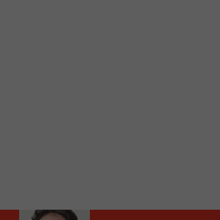
C
Vous avez envie d’écouter le FM 103,3 ou notre nouv
Ajoutez un signet FM 103,3 sur votre écran d’accueil
Voici la procédure ;)
À partir de votre téléphone, allez sur le site inte
Ensuite cliquez sur l’icône situé au bas de votre éc
(celui qui représente un carré incluant une flèche d
Cliquez maintenant sur l’option Ajouter sur l’écran
Faites Enregistrer en haut à droite.
Et voilà! Toutes les infos et l’écoute de votre radio loca
Audio