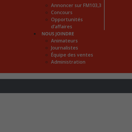
Annoncer sur FM103,3
Concours
Opportunités
d’affaires
NOUS JOINDRE
Animateurs
Journalistes
Équipe des ventes
Administration