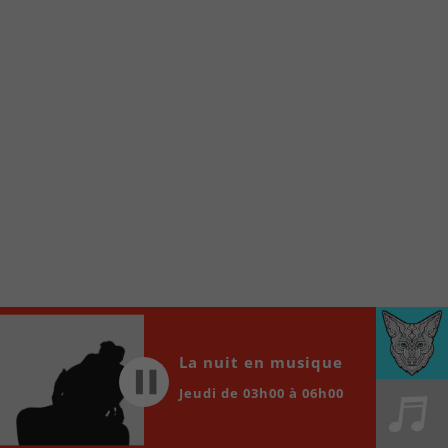
internet de la Radio allumée au
www.fm1033.ca
Ensuite cliquez sur l’icône situé au bas de
votre écran
(celui qui représente un carré incluant une
flèche dirigé vers le haut)
Cliquez maintenant sur l’option Ajouter sur
l’écran d’accueil et vous verrez apparaître le
logo du FM 103,3
Faites Enregistrer en haut à droite.
Et voilà! Toutes les infos et l’écoute de votre radio
locale vous sont maintenant accessibles en un clic!
Audio
00:00
00:00
La nuit en musique
Player
Jeudi de 03h00 à 06h00