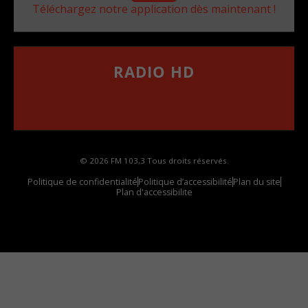
Téléchargez notre application dès maintenant !
RADIO HD
••••••••••••••••••
Comment synthoniser la fréquence HD dans
votre voiture
© 2026 FM 103,3 Tous droits réservés.
Politique de confidentialité
Politique d’accessibilité
Plan du site
Plan d'accessibilite