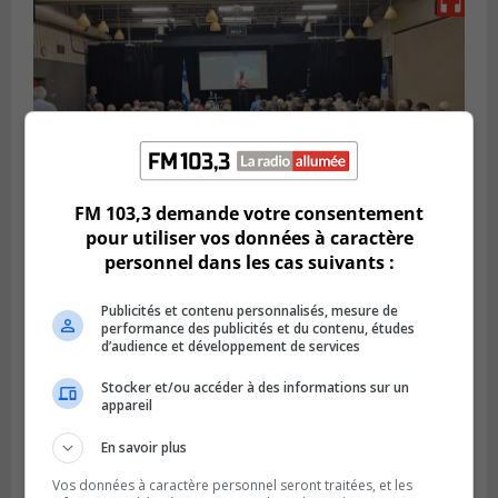
FM 103,3 demande votre consentement
pour utiliser vos données à caractère
personnel dans les cas suivants :
VIEUX-LONGUEUIL
Publié le 3 août 2026 à 14h47
Le Livre bleu rassemble 200 curieux à
Publicités et contenu personnalisés, mesure de
performance des publicités et du contenu, études
Longueuil
d’audience et développement de services
Stocker et/ou accéder à des informations sur un
appareil
En savoir plus
Vos données à caractère personnel seront traitées, et les