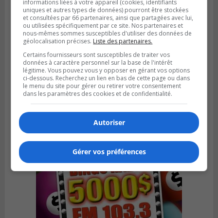
informations liées à votre appareil (cookies, identifiants
uniques et autres types de données) pourront être stockées
et consultées par 66 partenaires, ainsi que partagées avec lui,
ou utilisées spécifiquement par ce site. Nos partenaires et
nous-mêmes sommes susceptibles d'utiliser des données de
géolocalisation précises.
Liste des partenaires.
Certains fournisseurs sont susceptibles de traiter vos
LA PRAIRIE
données à caractère personnel sur la base de l'intérêt
Publié le 3 août 2026 à 06h57
légitime. Vous pouvez vous y opposer en gérant vos options
Sonia Ziadé est candidate pour le PLQ
ci-dessous. Recherchez un lien en bas de cette page ou dans
dans La Prairie
le menu du site pour gérer ou retirer votre consentement
dans les paramètres des cookies et de confidentialité.
Autoriser
Gérer vos préférences