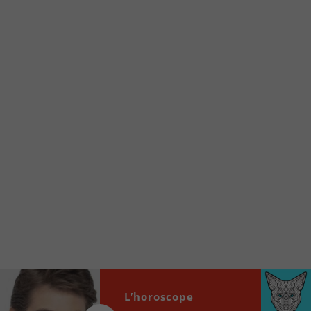
Voici la procédure ;)
À partir de votre téléphone, allez sur le site
internet de la Radio allumée au
www.fm1033.ca
Ensuite cliquez sur l’icône situé au bas de
votre écran
(celui qui représente un carré incluant une
flèche dirigé vers le haut)
Cliquez maintenant sur l’option Ajouter sur
l’écran d’accueil et vous verrez apparaître le
logo du FM 103,3
Faites Enregistrer en haut à droite.
Et voilà! Toutes les infos et l’écoute de votre radio
locale vous sont maintenant accessibles en un clic!
Audio
00:00
00:00
L’horoscope
Player