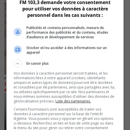
FM 103,3 demande votre consentement
pour utiliser vos données à caractère
personnel dans les cas suivants :
Publicités et contenu personnalisés, mesure de
performance des publicités et du contenu, études
d’audience et développement de services
Stocker et/ou accéder à des informations sur un
appareil
En savoir plus
Vos données à caractère personnel seront traitées, et les
informations liées à votre appareil (cookies, identifiants
Publié le 22 février 2021 à 20h30
uniques et autres types de données) pourront être stockées
L’avion Boeing aux ennuis de moteur samedi
et consultées par 66 partenaires, ainsi que partagées avec lui,
était équipé d’un Pratt & Whitney
ou utilisées spécifiquement par ce site. Nos partenaires et
nous-mêmes sommes susceptibles d'utiliser des données de
géolocalisation précises.
Liste des partenaires.
Certains fournisseurs sont susceptibles de traiter vos
données à caractère personnel sur la base de l'intérêt
légitime. Vous pouvez vous y opposer en gérant vos options
ci-dessous. Recherchez un lien en bas de cette page ou dans
le menu du site pour gérer ou retirer votre consentement