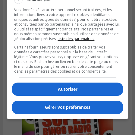
Vos données à caractère personnel seront traitées, et les
informations liées à votre appareil (cookies, identifiants
uniques et autres types de données) pourront être stockées
et consultées par 66 partenaires, ainsi que partagées avec lui,
ou utilisées spécifiquement par ce site. Nos partenaires et
nous-mêmes sommes susceptibles d'utiliser des données de
géolocalisation précises.
Liste des partenaires.
Certains fournisseurs sont susceptibles de traiter vos
données à caractère personnel sur la base de l'intérêt
légitime. Vous pouvez vous y opposer en gérant vos options
ci-dessous. Recherchez un lien en bas de cette page ou dans
BROSSARD
le menu du site pour gérer ou retirer votre consentement
Publié le 23 février 2024 à 10h59
Les candidatures pour le Gala excellence
dans les paramètres des cookies et de confidentialité.
sont terminées
Autoriser
Gérer vos préférences