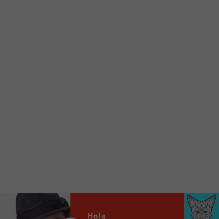
d’accueil rapidement.
Voici la procédure ;)
À partir de votre téléphone, allez sur le site
internet de la Radio allumée au
www.fm1033.ca
Ensuite cliquez sur l’icône situé au bas de
votre écran
(celui qui représente un carré incluant une
flèche dirigé vers le haut)
Cliquez maintenant sur l’option Ajouter sur
l’écran d’accueil et vous verrez apparaître le
logo du FM 103,3
Faites Enregistrer en haut à droite.
Et voilà! Toutes les infos et l’écoute de votre radio
locale vous sont maintenant accessibles en un clic!
Audio
Hola
00:00
00:00