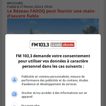
BROSSARD
Publié le 27 février 2024 à 15h30
Le Réseau FADOQ peut fournir une main-
d’oeuvre fiable
FM 103,3 demande votre consentement
pour utiliser vos données à caractère
personnel dans les cas suivants :
Publicités et contenu personnalisés, mesure de
SAINT-HUBERT
performance des publicités et du contenu, études
Publié le 27 février 2024 à 15h15
d’audience et développement de services
Carignan a un plan pour le locatif
intergénérationnel
Stocker et/ou accéder à des informations sur un
appareil
En savoir plus