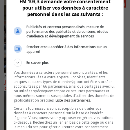
FM 103,3 demande votre consentement
pour utiliser vos données à caractère
personnel dans les cas suivants :
Publicités et contenu personnalisés, mesure de
performance des publicités et du contenu, études
d’audience et développement de services
Stocker et/ou accéder à des informations sur un
appareil
En savoir plus
Vos données à caractère personnel seront traitées, et les
Publié le 7 septembre 2021 à 08h36
informations liées à votre appareil (cookies, identifiants
Jacques Létourneau commente le
uniques et autres types de données) pourront être stockées
et consultées par 66 partenaires, ainsi que partagées avec lui,
changement de cap de Farid Salem
ou utilisées spécifiquement par ce site. Nos partenaires et
nous-mêmes sommes susceptibles d'utiliser des données de
géolocalisation précises.
Liste des partenaires.
Certains fournisseurs sont susceptibles de traiter vos
données à caractère personnel sur la base de l'intérêt
légitime. Vous pouvez vous y opposer en gérant vos options
ci-dessous. Recherchez un lien en bas de cette page ou dans
le menu du site pour gérer ou retirer votre consentement