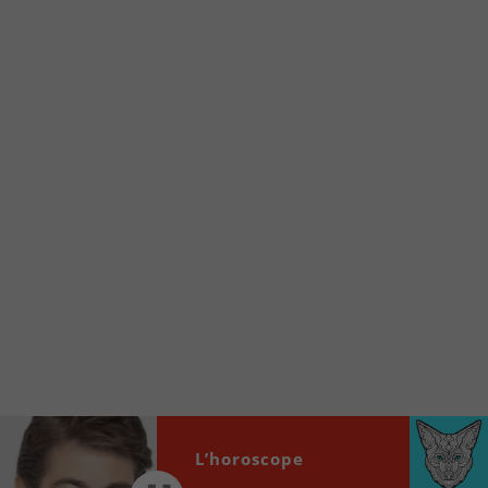
À partir de votre téléphone, allez sur le site
internet de la Radio allumée au
www.fm1033.ca
Ensuite cliquez sur l’icône situé au bas de
votre écran
(celui qui représente un carré incluant une
flèche dirigé vers le haut)
Cliquez maintenant sur l’option Ajouter sur
l’écran d’accueil et vous verrez apparaître le
logo du FM 103,3
Faites Enregistrer en haut à droite.
Et voilà! Toutes les infos et l’écoute de votre radio
locale vous sont maintenant accessibles en un clic!
Audio
00:00
00:00
L’horoscope
Player