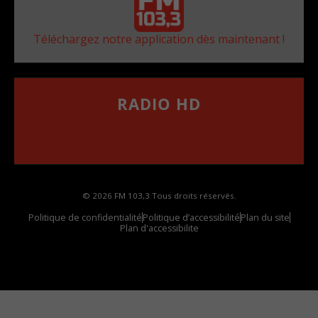
Téléchargez notre application dès maintenant !
RADIO HD
••••••••••••••••••
Comment synthoniser la fréquence HD dans
votre voiture
© 2026 FM 103,3 Tous droits réservés.
Politique de confidentialité
Politique d’accessibilité
Plan du site
Plan d'accessibilite