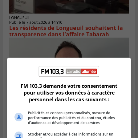
LONGUEUIL
Publié le 7 août 2026 à 14h10
Les résidents de Longueuil souhaitent la
transparence dans l’affaire Tabarah
FM 103,3 demande votre consentement
pour utiliser vos données à caractère
personnel dans les cas suivants :
Publicités et contenu personnalisés, mesure de
SAINT-BRUNO-DE-MONTARVILLE
performance des publicités et du contenu, études
Publié le 7 août 2026 à 12h12
d’audience et développement de services
Jean-François Cloutier fait le plongeon en
politique
Stocker et/ou accéder à des informations sur un