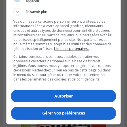
appareil
En savoir plus
Vos données à caractère personnel seront traitées, et les
informations liées à votre appareil (cookies, identifiants
uniques et autres types de données) pourront être stockées
et consultées par 66 partenaires, ainsi que partagées avec lui,
ou utilisées spécifiquement par ce site. Nos partenaires et
nous-mêmes sommes susceptibles d'utiliser des données de
géolocalisation précises.
Liste des partenaires.
Certains fournisseurs sont susceptibles de traiter vos
données à caractère personnel sur la base de l'intérêt
légitime. Vous pouvez vous y opposer en gérant vos options
ci-dessous. Recherchez un lien en bas de cette page ou dans
GREENFIELD PARK
le menu du site pour gérer ou retirer votre consentement
Publié le 6 août 2026 à 13h45
dans les paramètres des cookies et de confidentialité.
Greenfield Park veut s’armer contre les
fortes
pluies
Autoriser
Gérer vos préférences