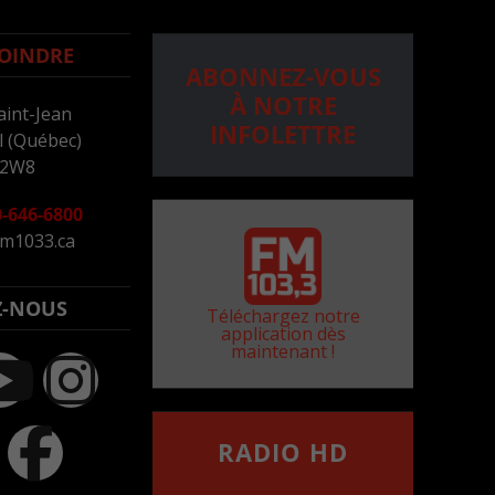
OINDRE
ABONNEZ-VOUS
À NOTRE
aint-Jean
INFOLETTRE
 (Québec)
 2W8
-646-6800
m1033.ca
Z-NOUS
Téléchargez notre
application dès
maintenant !
RADIO HD
••••••••••••••••••
Comment synthoniser la