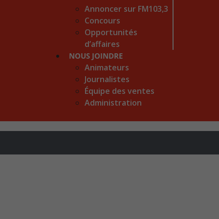
Annoncer sur FM103,3
Concours
Opportunités
d’affaires
NOUS JOINDRE
Animateurs
Journalistes
Équipe des ventes
Administration