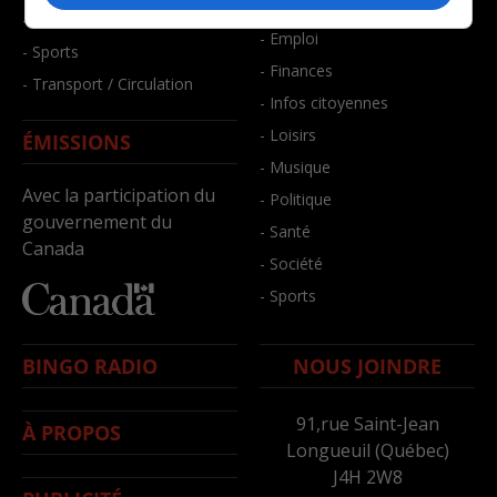
- Bien-être
- Santé et bien-être
- Emploi
- Sports
- Finances
- Transport / Circulation
- Infos citoyennes
- Loisirs
ÉMISSIONS
- Musique
Avec la participation du
- Politique
gouvernement du
- Santé
Canada
- Société
- Sports
BINGO RADIO
NOUS JOINDRE
91,rue Saint-Jean
À PROPOS
Longueuil (Québec)
J4H 2W8