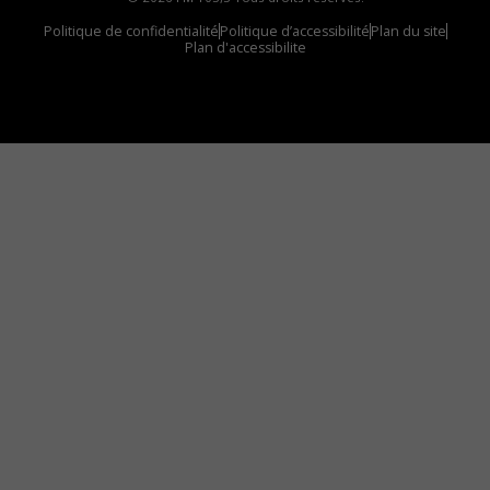
Politique de confidentialité
Politique d’accessibilité
Plan du site
Plan d'accessibilite
Comment installer notre vignette sur votre
appareil mobile