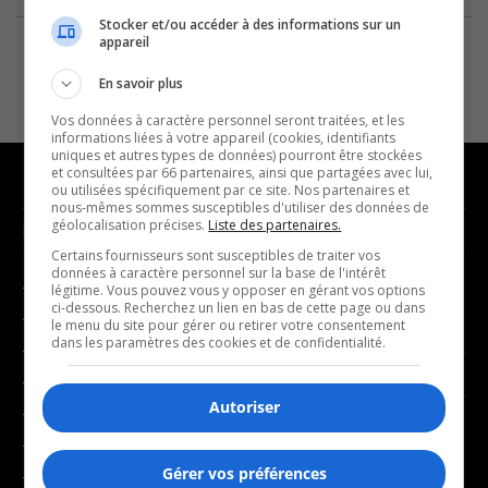
Stocker et/ou accéder à des informations sur un
appareil
En savoir plus
Vos données à caractère personnel seront traitées, et les
informations liées à votre appareil (cookies, identifiants
uniques et autres types de données) pourront être stockées
et consultées par 66 partenaires, ainsi que partagées avec lui,
ou utilisées spécifiquement par ce site. Nos partenaires et
nous-mêmes sommes susceptibles d'utiliser des données de
géolocalisation précises.
Liste des partenaires.
NOUVELLES
MUSIQUE
Certains fournisseurs sont susceptibles de traiter vos
données à caractère personnel sur la base de l'intérêt
- Affaires municipales
- Décompte franco
légitime. Vous pouvez vous y opposer en gérant vos options
ci-dessous. Recherchez un lien en bas de cette page ou dans
- Communauté / Social
- Joué récemment
le menu du site pour gérer ou retirer votre consentement
dans les paramètres des cookies et de confidentialité.
- Culture
BALADOS
- Économie
Autoriser
- Éducation
- Affaires
- Environnement
- Art de vivre
Gérer vos préférences
- Faits divers