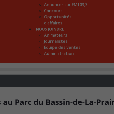
Annoncer sur FM103,3
Concours
Opportunités
d’affaires
NOUS JOINDRE
Animateurs
Journalistes
Équipe des ventes
Administration
au Parc du Bassin-de-La-Prair