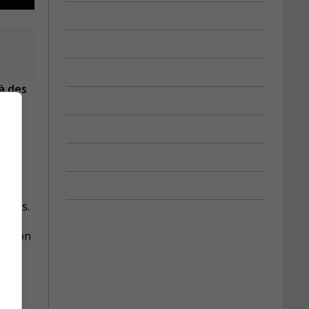
 à des
ments.
vention