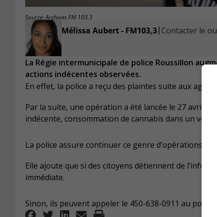
Source: Archives FM 103,3
|
Mélissa Aubert - FM103,3
Contacter le ou 
La Régie intermunicipale de police Roussillon augme
actions indécentes observées.
En effet, la police a reçu des plaintes suite aux agi
Par la suite, une opération a été lancée le 27 avril e
indécente, consommation de cannabis dans un véhicule
La police assure continuer ce genre d’opérations da
Elle ajoute que si des citoyens détiennent de l’inform
immédiate.
Sinon, ils peuvent appeler le 450-638-0911 au post