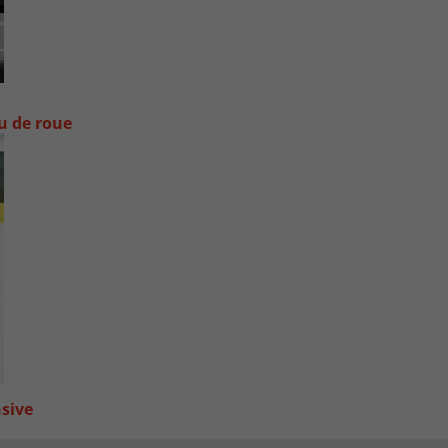
ou de roue
nsive