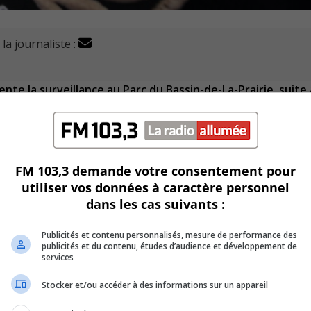
la journaliste :
nte la surveillance au Parc du Bassin-de-La-Prairie, suite
ssements provenant du parc situé au 1000 rue du Quai.
t neuf constats d’infractions ont été émis, dont pour action
FM 103,3 demande votre consentement pour
 et infraction à la sécurité routière.
utiliser vos données à caractère personnel
dans les cas suivants :
ns les prochaines semaines pour faire arrêter ces comporte
Publicités et contenu personnalisés, mesure de performance des
ation à ce sujet, ils peuvent contacter le 911 pour une inter
publicités et du contenu, études d’audience et développement de
services
Stocker et/ou accéder à des informations sur un appareil
e 777 de manière anonyme.