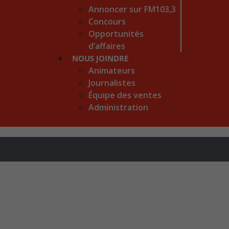
Annoncer sur FM103,3
Concours
Opportunités
d’affaires
NOUS JOINDRE
Animateurs
Journalistes
Équipe des ventes
Administration