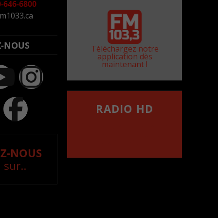
-646-6800
m1033.ca
Z-NOUS
Téléchargez notre
application dès
maintenant !
RADIO HD
••••••••••••••••••
Comment synthoniser la
fréquence HD dans
votre voiture
Z-NOUS
 sur..