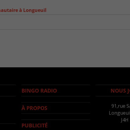
autaire à Longueuil
BINGO RADIO
NOUS J
91,rue S
À PROPOS
Longueuil
J4H
PUBLICITÉ