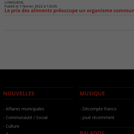
LONGUEUIL
Publié le 7 février 2022 à 12h35
Le prix des aliments préoccupe un organisme commun
NOUVELLES
MUSIQUE
- Affaires municipales
- Décompte franco
- Communauté / Social
- Joué récemment
- Culture
BALADOS