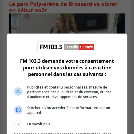
Le parc Poly-aréna de Brossard va vibrer
en début août
FM 103,3 demande votre consentement
pour utiliser vos données à caractère
personnel dans les cas suivants :
Publicités et contenu personnalisés, mesure de
Publié le 6 juillet 2026 à 11h18
performance des publicités et du contenu, études
Climat Québec dévoile deux candidats
d’audience et développement de services
pour l’Agglomération
Stocker et/ou accéder à des informations sur un
appareil
En savoir plus