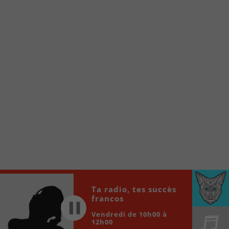
À partir de votre téléphone, allez sur le site
internet de la Radio allumée au
www.fm1033.ca
Ensuite cliquez sur l’icône situé au bas de
votre écran
(celui qui représente un carré incluant une
flèche dirigé vers le haut)
Cliquez maintenant sur l’option Ajouter sur
l’écran d’accueil et vous verrez apparaître le
logo du FM 103,3
Faites Enregistrer en haut à droite.
Et voilà! Toutes les infos et l’écoute de votre radio
locale vous sont maintenant accessibles en un clic!
Audio
Ta radio, tes succès
00:00
00:00
francos
Player
Vendredi de 10h00 à
12h00