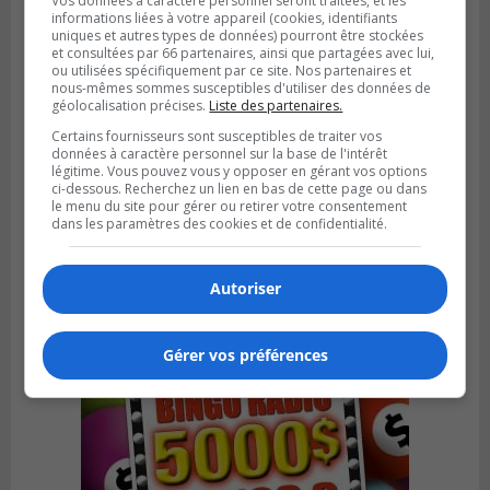
Vos données à caractère personnel seront traitées, et les
informations liées à votre appareil (cookies, identifiants
uniques et autres types de données) pourront être stockées
et consultées par 66 partenaires, ainsi que partagées avec lui,
ou utilisées spécifiquement par ce site. Nos partenaires et
nous-mêmes sommes susceptibles d'utiliser des données de
géolocalisation précises.
Liste des partenaires.
Certains fournisseurs sont susceptibles de traiter vos
données à caractère personnel sur la base de l'intérêt
légitime. Vous pouvez vous y opposer en gérant vos options
Publié le 6 juillet 2026 à 09h33
Longueuil conclue un contrat pour
ci-dessous. Recherchez un lien en bas de cette page ou dans
le menu du site pour gérer ou retirer votre consentement
valoriser des cendres d’incinération
dans les paramètres des cookies et de confidentialité.
Autoriser
Gérer vos préférences