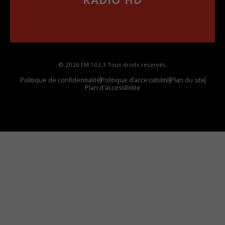
••••••••••••••••••
Comment synthoniser la fréquence HD dans
votre voiture
© 2026 FM 103,3 Tous droits réservés.
Politique de confidentialité
Politique d’accessibilité
Plan du site
Plan d'accessibilite