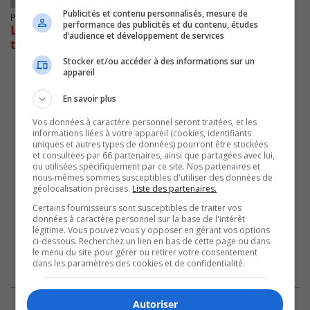
Publicités et contenu personnalisés, mesure de
Publié le 1 avril 2021 à 11h14
performance des publicités et du contenu, études
Le fédéral investit 1,4 M $ pour le Centre
d’audience et développement de services
technologique en aérospatiale
Stocker et/ou accéder à des informations sur un
appareil
En savoir plus
Vos données à caractère personnel seront traitées, et les
informations liées à votre appareil (cookies, identifiants
uniques et autres types de données) pourront être stockées
et consultées par 66 partenaires, ainsi que partagées avec lui,
ou utilisées spécifiquement par ce site. Nos partenaires et
nous-mêmes sommes susceptibles d'utiliser des données de
géolocalisation précises.
Liste des partenaires.
Certains fournisseurs sont susceptibles de traiter vos
données à caractère personnel sur la base de l'intérêt
légitime. Vous pouvez vous y opposer en gérant vos options
ci-dessous. Recherchez un lien en bas de cette page ou dans
le menu du site pour gérer ou retirer votre consentement
dans les paramètres des cookies et de confidentialité.
Autoriser