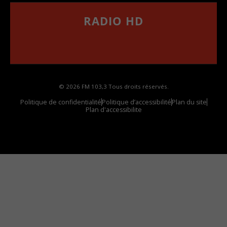
RADIO HD
••••••••••••••••••
Comment synthoniser la fréquence HD dans
votre voiture
© 2026 FM 103,3 Tous droits réservés.
Politique de confidentialité
Politique d’accessibilité
Plan du site
Plan d'accessibilite