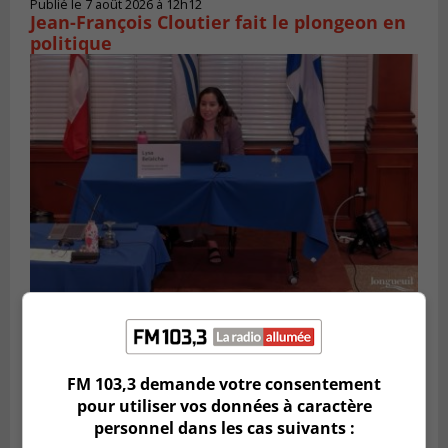
Publié le 7 août 2026 à 12h12
Jean-François Cloutier fait le plongeon en
politique
VIEUX-LONGUEUIL
Publié le 5 août 2026 à 09h30
Lysa Bélaicha assure les services aux
citoyens du district Michel‑Chartrand
FM 103,3 demande votre consentement
pour utiliser vos données à caractère
personnel dans les cas suivants :