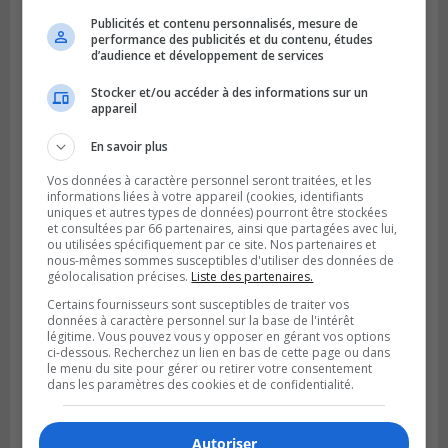
Publicités et contenu personnalisés, mesure de
performance des publicités et du contenu, études
d’audience et développement de services
Stocker et/ou accéder à des informations sur un
appareil
En savoir plus
Vos données à caractère personnel seront traitées, et les
LONGUEUIL
informations liées à votre appareil (cookies, identifiants
Publié le 4 août 2026 à 08h28
Longueuil demande de reporter une
uniques et autres types de données) pourront être stockées
et consultées par 66 partenaires, ainsi que partagées avec lui,
élection partielle
ou utilisées spécifiquement par ce site. Nos partenaires et
nous-mêmes sommes susceptibles d'utiliser des données de
géolocalisation précises.
Liste des partenaires.
Certains fournisseurs sont susceptibles de traiter vos
données à caractère personnel sur la base de l'intérêt
légitime. Vous pouvez vous y opposer en gérant vos options
ci-dessous. Recherchez un lien en bas de cette page ou dans
le menu du site pour gérer ou retirer votre consentement
dans les paramètres des cookies et de confidentialité.
Autoriser