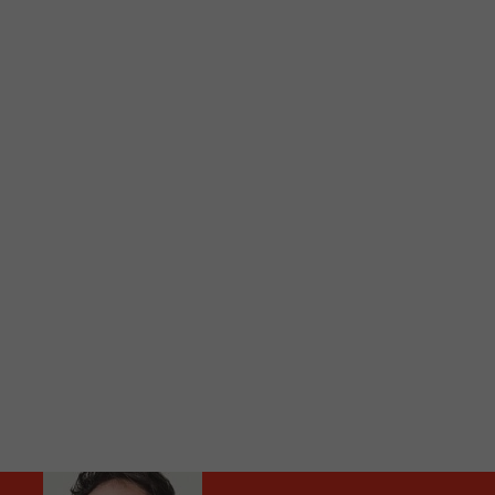
C
Vous avez envie d’écouter le FM 103,3 ou notre nouv
Ajoutez un signet FM 103,3 sur votre écran d’accueil
Voici la procédure ;)
À partir de votre téléphone, allez sur le site inte
Ensuite cliquez sur l’icône situé au bas de votre éc
(celui qui représente un carré incluant une flèche d
Cliquez maintenant sur l’option Ajouter sur l’écran
Faites Enregistrer en haut à droite.
Et voilà! Toutes les infos et l’écoute de votre radio loca
Audio