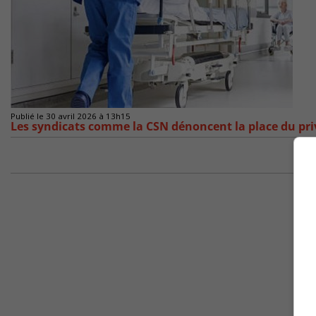
Publié le 30 avril 2026 à 13h15
Les syndicats comme la CSN dénoncent la place du pri