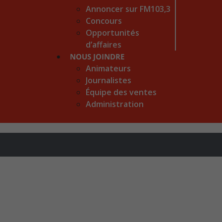
Annoncer sur FM103,3
Concours
Opportunités
d’affaires
NOUS JOINDRE
Animateurs
Journalistes
Équipe des ventes
Administration