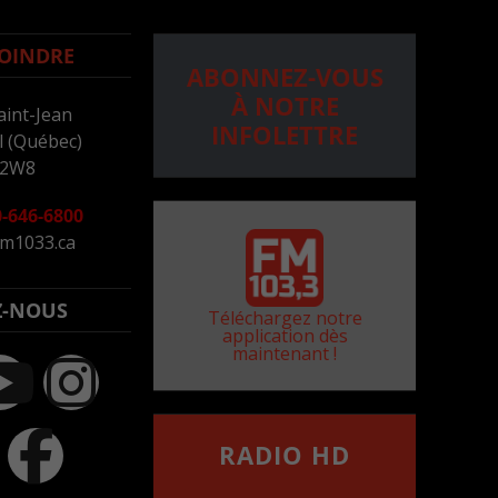
OINDRE
ABONNEZ-VOUS
À NOTRE
aint-Jean
INFOLETTRE
 (Québec)
 2W8
-646-6800
m1033.ca
Z-NOUS
Téléchargez notre
application dès
maintenant !
RADIO HD
••••••••••••••••••
Comment synthoniser la