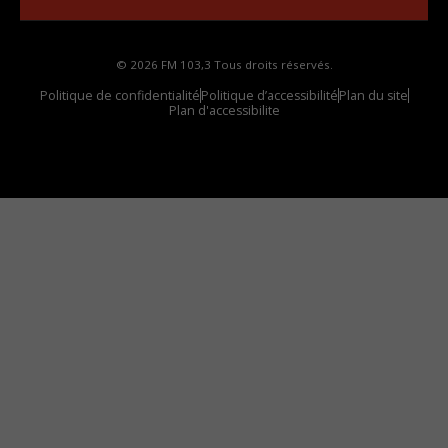
© 2026 FM 103,3 Tous droits réservés.
Politique de confidentialité
Politique d’accessibilité
Plan du site
Plan d'accessibilite
Comment installer notre vignette sur votre