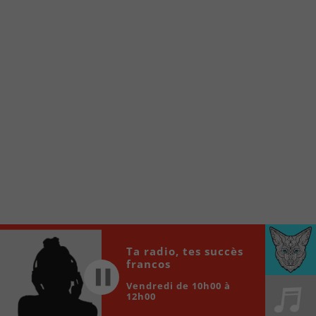
internet de la Radio allumée au
www.fm1033.ca
Ensuite cliquez sur l’icône situé au bas de
votre écran
(celui qui représente un carré incluant une
flèche dirigé vers le haut)
Cliquez maintenant sur l’option Ajouter sur
l’écran d’accueil et vous verrez apparaître le
logo du FM 103,3
Faites Enregistrer en haut à droite.
Et voilà! Toutes les infos et l’écoute de votre radio
locale vous sont maintenant accessibles en un clic!
Audio
00:00
00:00
Ta radio, tes succès
Player
francos
Vendredi de 10h00 à
12h00