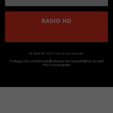
RADIO HD
••••••••••••••••••
Comment synthoniser la fréquence HD dans
votre voiture
© 2026 FM 103,3 Tous droits réservés.
Politique de confidentialité
Politique d’accessibilité
Plan du site
Plan d'accessibilite