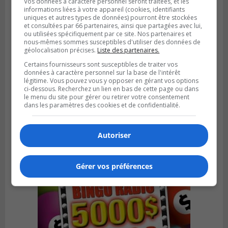
Vos données à caractère personnel seront traitées, et les
informations liées à votre appareil (cookies, identifiants
uniques et autres types de données) pourront être stockées
et consultées par 66 partenaires, ainsi que partagées avec lui,
ou utilisées spécifiquement par ce site. Nos partenaires et
nous-mêmes sommes susceptibles d'utiliser des données de
géolocalisation précises.
Liste des partenaires.
Certains fournisseurs sont susceptibles de traiter vos
données à caractère personnel sur la base de l'intérêt
BOUCHERVILLE
légitime. Vous pouvez vous y opposer en gérant vos options
Publié le 31 juillet 2026 à 06h57
ci-dessous. Recherchez un lien en bas de cette page ou dans
Boucherville veut de la sécurité
le menu du site pour gérer ou retirer votre consentement
ferroviaire sur son territoire
dans les paramètres des cookies et de confidentialité.
Autoriser
Gérer vos préférences