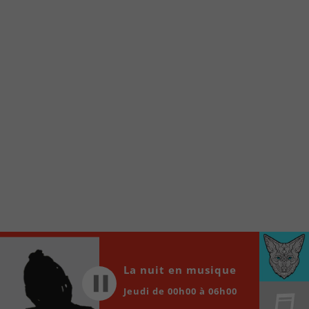
À partir de votre téléphone, allez sur le site
internet de la Radio allumée au
www.fm1033.ca
Ensuite cliquez sur l’icône situé au bas de
votre écran
(celui qui représente un carré incluant une
flèche dirigé vers le haut)
Cliquez maintenant sur l’option Ajouter sur
l’écran d’accueil et vous verrez apparaître le
logo du FM 103,3
Faites Enregistrer en haut à droite.
Et voilà! Toutes les infos et l’écoute de votre radio
locale vous sont maintenant accessibles en un clic!
Audio
00:00
00:00
La nuit en musique
Player
Jeudi de 00h00 à 06h00