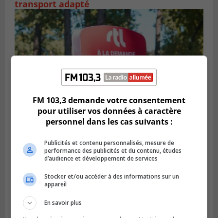
transport adapté
FM 103,3 demande votre consentement
pour utiliser vos données à caractère
personnel dans les cas suivants :
BROSSARD
Publié le 31 juillet 2026 à 12h00
Publicités et contenu personnalisés, mesure de
Le transport à la demande du RTL prend
performance des publicités et du contenu, études
de l’expansion à Brossard
d’audience et développement de services
Stocker et/ou accéder à des informations sur un
appareil
En savoir plus