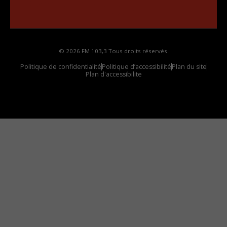
Comment synthoniser la fréquence HD dans
votre voiture
© 2026 FM 103,3 Tous droits réservés.
Politique de confidentialité
Politique d’accessibilité
Plan du site
Plan d'accessibilite