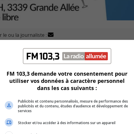
 le ou la journaliste :
H) invite la communauté à découvrir ses locaux rénovés 
2025, de 12 h 30 à 15 h 30.
à cet événement.
FM 103,3 demande votre consentement pour
utiliser vos données à caractère personnel
sjardins, ont permis d’agrandir la cuisine et de créer trois
dans les cas suivants :
Publicités et contenu personnalisés, mesure de performance des
hef et elle pourra optimiser la préparation des repas de la po
publicités et du contenu, études d’audience et développement de
services
Stocker et/ou accéder à des informations sur un appareil