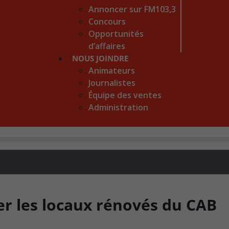
Annoncer sur FM103,3
Concours
Opportunités
d’affaires
NOUS JOINDRE
Animateurs
Journalistes
Équipe des ventes
Administration
er les locaux rénovés du CAB