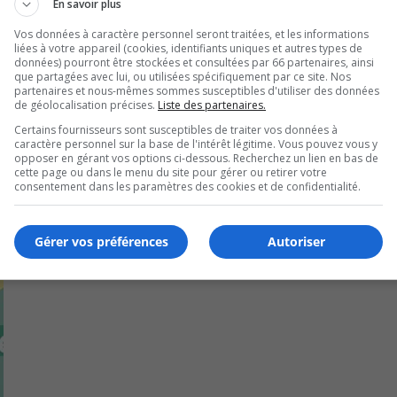
En savoir plus
rice du CABSH.
Vos données à caractère personnel seront traitées, et les informations
liées à votre appareil (cookies, identifiants uniques et autres types de
répondre à une augmentation prévue de 20 % des repas d’ici 
données) pourront être stockées et consultées par 66 partenaires, ainsi
que partagées avec lui, ou utilisées spécifiquement par ce site. Nos
partenaires et nous-mêmes sommes susceptibles d'utiliser des données
de géolocalisation précises.
Liste des partenaires.
Certains fournisseurs sont susceptibles de traiter vos données à
caractère personnel sur la base de l'intérêt légitime. Vous pouvez vous y
opposer en gérant vos options ci-dessous. Recherchez un lien en bas de
cette page ou dans le menu du site pour gérer ou retirer votre
consentement dans les paramètres des cookies et de confidentialité.
Gérer vos préférences
Autoriser