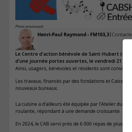
Photo gracieuseté
|
Henri-Paul Raymond - FM103,3
Contacter
Le Centre d'action bénévole de Saint-Hubert (CABS
d'une journée portes ouvertes, le vendredi 21 mars 
Ainsi, usagers, bénévoles et résidents sont conviés 
Les travaux, financés par des fondations et Caisses De
nouveaux bureaux.
La cuisine a d’ailleurs été équipée par l’Atelier du C
roulante, répondant à une demande croissante.
En 2024, le CAB servi près de 6 000 repas de plus.