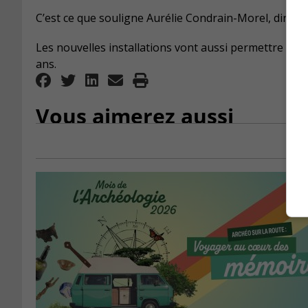
C’est ce que souligne Aurélie Condrain-Morel, direct
Les nouvelles installations vont aussi permettre de 
ans.
Vous aimerez aussi