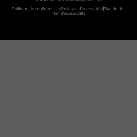
Politique de confidentialité
Politique d’accessibilité
Plan du site
Plan d'accessibilite
Comment installer notre vignette sur votre
appareil mobile