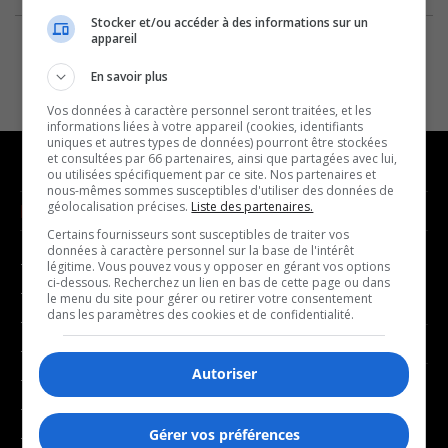
Stocker et/ou accéder à des informations sur un
appareil
En savoir plus
Vos données à caractère personnel seront traitées, et les
informations liées à votre appareil (cookies, identifiants
uniques et autres types de données) pourront être stockées
et consultées par 66 partenaires, ainsi que partagées avec lui,
ou utilisées spécifiquement par ce site. Nos partenaires et
nous-mêmes sommes susceptibles d'utiliser des données de
géolocalisation précises.
Liste des partenaires.
NOUVELLES
MUSIQUE
Certains fournisseurs sont susceptibles de traiter vos
données à caractère personnel sur la base de l'intérêt
- Affaires municipales
- Décompte franco
légitime. Vous pouvez vous y opposer en gérant vos options
ci-dessous. Recherchez un lien en bas de cette page ou dans
- Communauté / Social
- Joué récemment
le menu du site pour gérer ou retirer votre consentement
dans les paramètres des cookies et de confidentialité.
- Culture
BALADOS
- Économie
Autoriser
- Éducation
- Affaires
- Environnement
- Art de vivre
Gérer vos préférences
- Faits divers