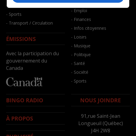
- Bien-être
- Santé et bien-être
- Emploi
- Sports
- Finances
- Transport / Circulation
- Infos citoyennes
- Loisirs
ÉMISSIONS
- Musique
Avec la participation du
- Politique
gouvernement du
- Santé
Canada
- Société
- Sports
BINGO RADIO
NOUS JOINDRE
91,rue Saint-Jean
À PROPOS
Longueuil (Québec)
J4H 2W8