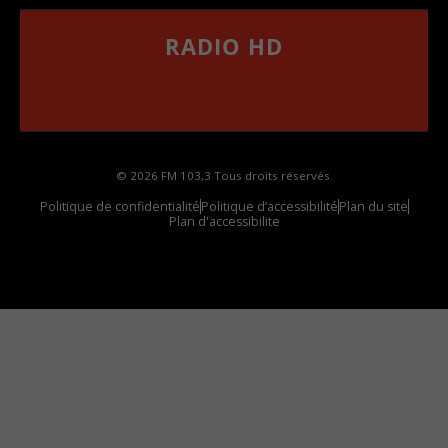
RADIO HD
••••••••••••••••••
Comment synthoniser la fréquence HD dans
votre voiture
© 2026 FM 103,3 Tous droits réservés.
Politique de confidentialité
Politique d’accessibilité
Plan du site
Plan d'accessibilite