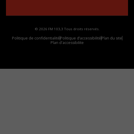
Comment synthoniser la fréquence HD dans
votre voiture
© 2026 FM 103,3 Tous droits réservés.
Politique de confidentialité
Politique d’accessibilité
Plan du site
Plan d'accessibilite