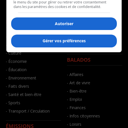
le menu du site pour gérer ou retirer votre consentement
dans les paramètres des cookies et de confidentialité.
NOUVELLES
MUSIQUE
Autoriser
- Affaires municipales
- Décompte franco
Gérer vos préférences
- Communauté / Social
- Joué récemment
- Culture
BALADOS
- Économie
- Éducation
- Affaires
- Environnement
- Art de vivre
- Faits divers
- Bien-être
- Santé et bien-être
- Emploi
- Sports
- Finances
- Transport / Circulation
- Infos citoyennes
- Loisirs
ÉMISSIONS