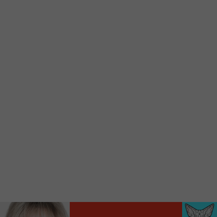
Voici la procédure ;)
À partir de votre téléphone, allez sur le site
internet de la Radio allumée au
www.fm1033.ca
Ensuite cliquez sur l’icône situé au bas de
votre écran
(celui qui représente un carré incluant une
flèche dirigé vers le haut)
Cliquez maintenant sur l’option Ajouter sur
l’écran d’accueil et vous verrez apparaître le
logo du FM 103,3
Faites Enregistrer en haut à droite.
Et voilà! Toutes les infos et l’écoute de votre radio
locale vous sont maintenant accessibles en un clic!
Audio
00:00
00:00