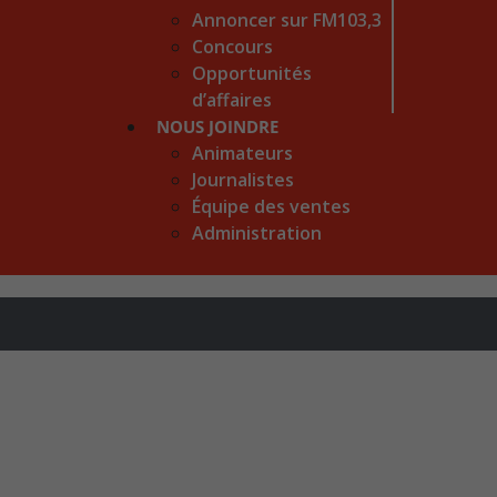
Annoncer sur FM103,3
Concours
Opportunités
d’affaires
NOUS JOINDRE
Animateurs
Journalistes
Équipe des ventes
Administration