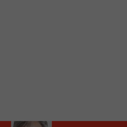
C
Vous avez envie d’écouter le FM 103,3 ou notre nouv
Ajoutez un signet FM 103,3 sur votre écran d’accueil
Voici la procédure ;)
À partir de votre téléphone, allez sur le site inte
Ensuite cliquez sur l’icône situé au bas de votre éc
(celui qui représente un carré incluant une flèche d
Cliquez maintenant sur l’option Ajouter sur l’écran
Faites Enregistrer en haut à droite.
Et voilà! Toutes les infos et l’écoute de votre radio loca
Audio