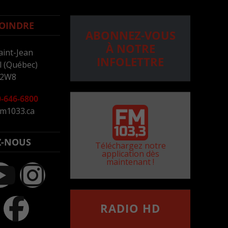
OINDRE
ABONNEZ-VOUS
À NOTRE
aint-Jean
INFOLETTRE
 (Québec)
 2W8
-646-6800
m1033.ca
Z-NOUS
Téléchargez notre
application dès
maintenant !
RADIO HD
••••••••••••••••••
Comment synthoniser la