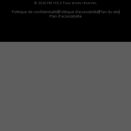
© 2026 FM 103,3 Tous droits réservés.
Politique de confidentialité
Politique d’accessibilité
Plan du site
Plan d'accessibilite
Comment installer notre vignette sur votre
appareil mobile