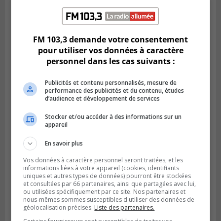
LONGUEUIL
Publié le 6 août 2026 à 11h58
Des jeunes ciblent la Montérégie pour
FM 103,3 demande votre consentement
le Défi écrou de roue
pour utiliser vos données à caractère
personnel dans les cas suivants :
Publicités et contenu personnalisés, mesure de
performance des publicités et du contenu, études
d’audience et développement de services
Stocker et/ou accéder à des informations sur un
appareil
En savoir plus
Vos données à caractère personnel seront traitées, et les
informations liées à votre appareil (cookies, identifiants
uniques et autres types de données) pourront être stockées
Publié le 6 août 2026 à 05h39
La grenade du camping du lac Cristal était
et consultées par 66 partenaires, ainsi que partagées avec lui,
ou utilisées spécifiquement par ce site. Nos partenaires et
inoffensive
nous-mêmes sommes susceptibles d'utiliser des données de
géolocalisation précises.
Liste des partenaires.