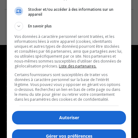
Stocker et/ou accéder à des informations sur un
appareil
En savoir plus
Vos données à caractère personnel seront traitées, et les
informations liées à votre appareil (cookies, identifiants
uniques et autres types de données) pourront être stockées
et consultées par 66 partenaires, ainsi que partagées avec lui,
ou utilisées spécifiquement par ce site. Nos partenaires et
nous-mêmes sommes susceptibles d'utiliser des données de
géolocalisation précises.
Liste des partenaires.
NOUVELLES
MUSIQUE
Certains fournisseurs sont susceptibles de traiter vos
données à caractère personnel sur la base de l'intérêt
légitime. Vous pouvez vous y opposer en gérant vos options
- Affaires municipales
- Décompte franco
ci-dessous. Recherchez un lien en bas de cette page ou dans
- Communauté / Social
- Joué récemment
le menu du site pour gérer ou retirer votre consentement
dans les paramètres des cookies et de confidentialité.
- Culture
BALADOS
- Économie
Autoriser
- Éducation
- Affaires
- Environnement
- Art de vivre
Gérer vos préférences