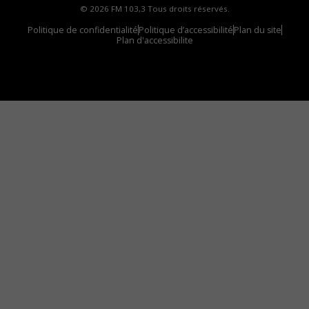
© 2026 FM 103,3 Tous droits réservés.
Politique de confidentialité
Politique d’accessibilité
Plan du site
Plan d'accessibilite
Comment installer notre vignette sur votre
appareil mobile