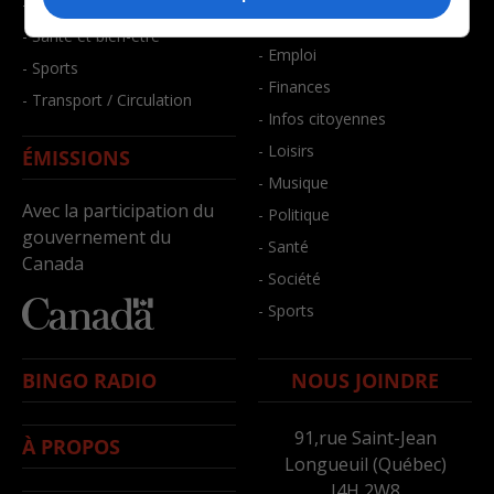
- Faits divers
- Bien-être
- Santé et bien-être
- Emploi
- Sports
- Finances
- Transport / Circulation
- Infos citoyennes
- Loisirs
ÉMISSIONS
- Musique
Avec la participation du
- Politique
gouvernement du
- Santé
Canada
- Société
- Sports
BINGO RADIO
NOUS JOINDRE
91,rue Saint-Jean
À PROPOS
Longueuil (Québec)
J4H 2W8