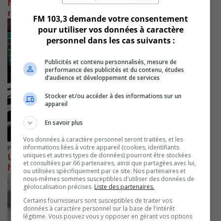
Nathalie Roy est présidente de l’Assemblée
nationale
FM 103,3 demande votre consentement
pour utiliser vos données à caractère
personnel dans les cas suivants :
Publicités et contenu personnalisés, mesure de
performance des publicités et du contenu, études
d’audience et développement de services
Stocker et/ou accéder à des informations sur un
appareil
En savoir plus
Vos données à caractère personnel seront traitées, et les
informations liées à votre appareil (cookies, identifiants
Publié le 7 octobre 2022 à 06h50
uniques et autres types de données) pourront être stockées
Une ingénieure de la NASA Julievilloise
et consultées par 66 partenaires, ainsi que partagées avec lui,
honorée à Ottawa
ou utilisées spécifiquement par ce site. Nos partenaires et
nous-mêmes sommes susceptibles d'utiliser des données de
géolocalisation précises.
Liste des partenaires.
Certains fournisseurs sont susceptibles de traiter vos
données à caractère personnel sur la base de l'intérêt
légitime. Vous pouvez vous y opposer en gérant vos options