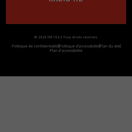
••••••••••••••••••
Comment synthoniser la fréquence HD dans
votre voiture
© 2026 FM 103,3 Tous droits réservés.
Politique de confidentialité
Politique d’accessibilité
Plan du site
Plan d'accessibilite