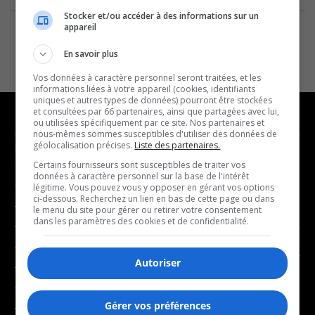
Stocker et/ou accéder à des informations sur un
appareil
En savoir plus
Vos données à caractère personnel seront traitées, et les
informations liées à votre appareil (cookies, identifiants
uniques et autres types de données) pourront être stockées
et consultées par 66 partenaires, ainsi que partagées avec lui,
ou utilisées spécifiquement par ce site. Nos partenaires et
nous-mêmes sommes susceptibles d'utiliser des données de
géolocalisation précises.
Liste des partenaires.
NOUVELLES
MUSIQUE
Certains fournisseurs sont susceptibles de traiter vos
données à caractère personnel sur la base de l'intérêt
- Affaires municipales
- Décompte franco
légitime. Vous pouvez vous y opposer en gérant vos options
ci-dessous. Recherchez un lien en bas de cette page ou dans
- Communauté / Social
- Joué récemment
le menu du site pour gérer ou retirer votre consentement
dans les paramètres des cookies et de confidentialité.
- Culture
BALADOS
- Économie
Autoriser
- Éducation
- Affaires
- Environnement
- Art de vivre
Gérer vos préférences
- Faits divers