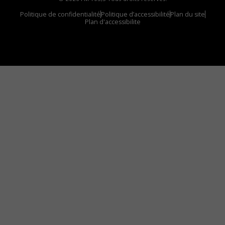
Politique de confidentialité
Politique d’accessibilité
Plan du site
Plan d'accessibilite
Comment installer notre vignette sur votre
appareil mobile