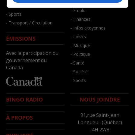
- Bien-être
- Santé et bien-être
- Emploi
- Sports
- Finances
- Transport / Circulation
- Infos citoyennes
- Loisirs
ÉMISSIONS
- Musique
Avec la participation du
- Politique
gouvernement du
- Santé
Canada
- Société
- Sports
BINGO RADIO
NOUS JOINDRE
91,rue Saint-Jean
À PROPOS
Longueuil (Québec)
J4H 2W8