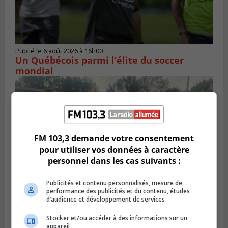
Publié le 6 août 2026 à 16h00
Un Québécois parmi l’élite du soccer
mondial
FM 103,3 demande votre consentement
pour utiliser vos données à caractère
personnel dans les cas suivants :
Publicités et contenu personnalisés, mesure de
performance des publicités et du contenu, études
d’audience et développement de services
LONGUEUIL
Publié le 6 août 2026 à 05h11
Stocker et/ou accéder à des informations sur un
Une poussée tardive propulse les Ducs
appareil