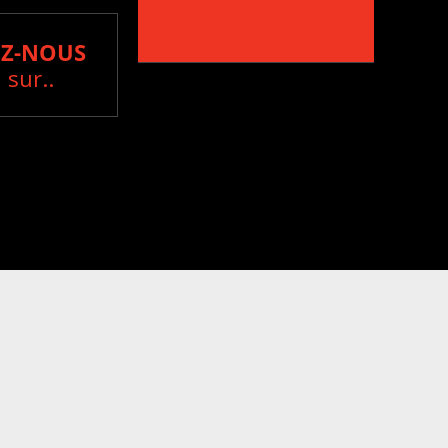
fréquence HD dans
votre voiture
Z-NOUS
 sur..