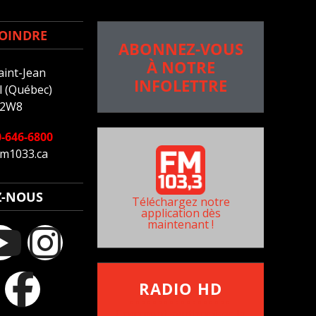
OINDRE
ABONNEZ-VOUS
À NOTRE
aint-Jean
INFOLETTRE
 (Québec)
 2W8
-646-6800
m1033.ca
Z-NOUS
Téléchargez notre
application dès
maintenant !
RADIO HD
••••••••••••••••••
Comment synthoniser la