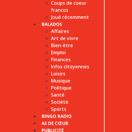
Coups de coeur
francos
Joué récemment
BALADOS
Affaires
Art de vivre
Bien-être
Emploi
Finances
Infos citoyennes
Loisirs
Musique
Politique
Santé
Société
Sports
BINGO RADIO
AS DE CŒUR
PUBLICITÉ