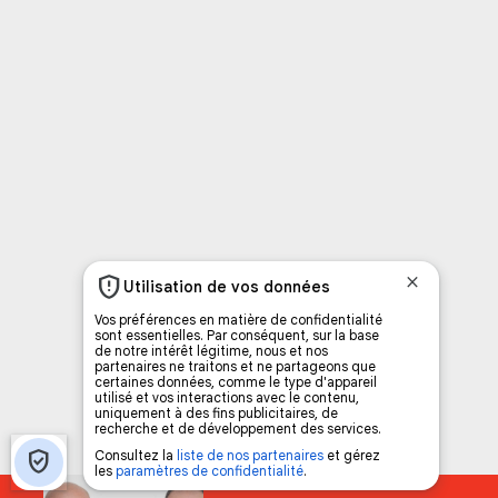
C
Vous avez envie d’écouter le FM 103,3 ou notre nouv
Ajoutez un signet FM 103,3 sur votre écran d’accueil
Voici la procédure ;)
À partir de votre téléphone, allez sur le site inte
Ensuite cliquez sur l’icône situé au bas de votre éc
(celui qui représente un carré incluant une flèche d
Cliquez maintenant sur l’option Ajouter sur l’écran
Faites Enregistrer en haut à droite.
Et voilà! Toutes les infos et l’écoute de votre radio loca
Audio