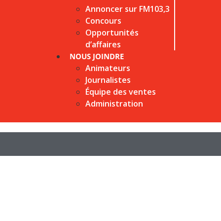
Annoncer sur FM103,3
Concours
Opportunités
d’affaires
NOUS JOINDRE
Animateurs
Journalistes
Équipe des ventes
Administration