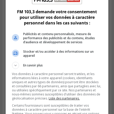
Bruno
FM 103,3 demande votre consentement
pour utiliser vos données à caractère
personnel dans les cas suivants :
Publicités et contenu personnalisés, mesure de
performance des publicités et du contenu, études
d’audience et développement de services
Stocker et/ou accéder à des informations sur un
appareil
En savoir plus
SAINT-CATHERINE
Publié le 30 juillet 2026 à 07h58
Vos données à caractère personnel seront traitées, et les
Sainte-Catherine prolonge son aide
informations liées à votre appareil (cookies, identifiants
uniques et autres types de données) pourront être stockées
financière au Complexe Le Partage
et consultées par 66 partenaires, ainsi que partagées avec lui,
ou utilisées spécifiquement par ce site. Nos partenaires et
nous-mêmes sommes susceptibles d'utiliser des données de
géolocalisation précises.
Liste des partenaires.
Certains fournisseurs sont susceptibles de traiter vos
données à caractère personnel sur la base de l'intérêt
légitime. Vous pouvez vous y opposer en gérant vos options