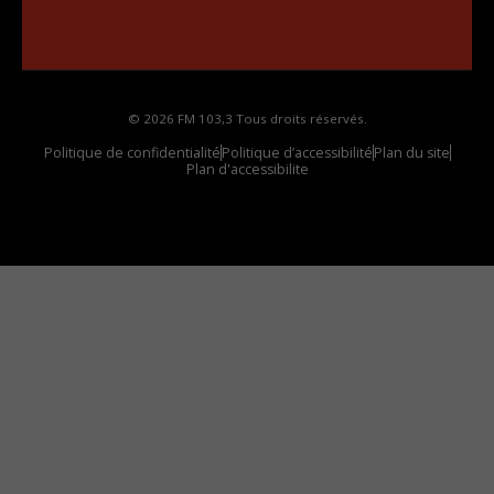
Comment synthoniser la fréquence HD dans
votre voiture
© 2026 FM 103,3 Tous droits réservés.
Politique de confidentialité
Politique d’accessibilité
Plan du site
Plan d'accessibilite