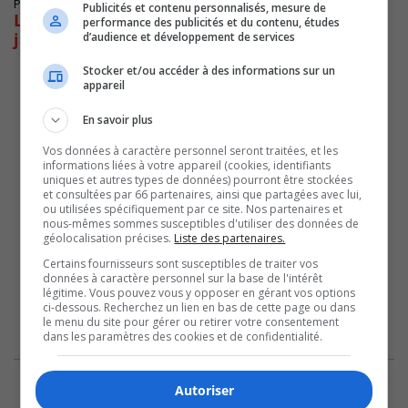
Publié le 24 août 2019 à 20h00
Publicités et contenu personnalisés, mesure de
L’Oasis du monarque de Candiac est encore
performance des publicités et du contenu, études
jardin Espace pour la vie
d’audience et développement de services
Stocker et/ou accéder à des informations sur un
appareil
En savoir plus
Vos données à caractère personnel seront traitées, et les
informations liées à votre appareil (cookies, identifiants
uniques et autres types de données) pourront être stockées
et consultées par 66 partenaires, ainsi que partagées avec lui,
ou utilisées spécifiquement par ce site. Nos partenaires et
nous-mêmes sommes susceptibles d'utiliser des données de
géolocalisation précises.
Liste des partenaires.
Certains fournisseurs sont susceptibles de traiter vos
données à caractère personnel sur la base de l'intérêt
légitime. Vous pouvez vous y opposer en gérant vos options
ci-dessous. Recherchez un lien en bas de cette page ou dans
le menu du site pour gérer ou retirer votre consentement
dans les paramètres des cookies et de confidentialité.
Autoriser