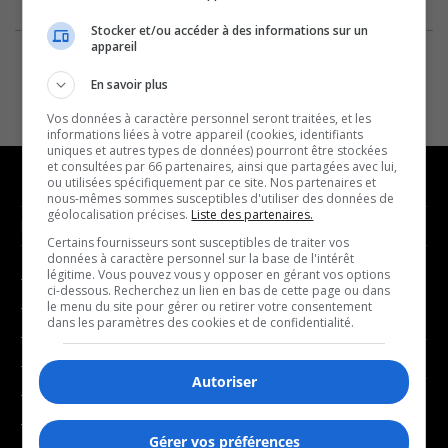
Stocker et/ou accéder à des informations sur un
appareil
En savoir plus
Vos données à caractère personnel seront traitées, et les
informations liées à votre appareil (cookies, identifiants
uniques et autres types de données) pourront être stockées
et consultées par 66 partenaires, ainsi que partagées avec lui,
ou utilisées spécifiquement par ce site. Nos partenaires et
nous-mêmes sommes susceptibles d'utiliser des données de
géolocalisation précises.
Liste des partenaires.
NOUVELLES
MUSIQUE
Certains fournisseurs sont susceptibles de traiter vos
données à caractère personnel sur la base de l'intérêt
légitime. Vous pouvez vous y opposer en gérant vos options
- Affaires municipales
- Décompte franco
ci-dessous. Recherchez un lien en bas de cette page ou dans
- Communauté / Social
- Joué récemment
le menu du site pour gérer ou retirer votre consentement
dans les paramètres des cookies et de confidentialité.
- Culture
BALADOS
- Économie
Autoriser
- Éducation
- Affaires
- Environnement
- Art de vivre
Gérer vos préférences