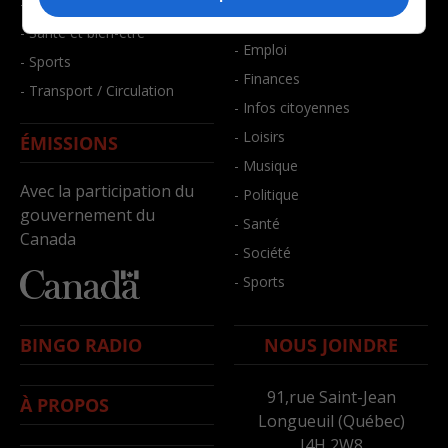
- Faits divers
- Bien-être
- Santé et bien-être
- Emploi
- Sports
- Finances
- Transport / Circulation
- Infos citoyennes
- Loisirs
ÉMISSIONS
- Musique
Avec la participation du
- Politique
gouvernement du
- Santé
Canada
- Société
- Sports
BINGO RADIO
NOUS JOINDRE
91,rue Saint-Jean
À PROPOS
Longueuil (Québec)
J4H 2W8