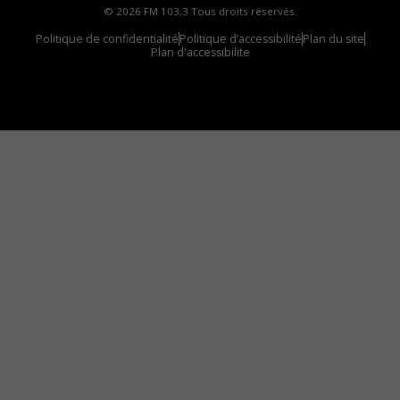
© 2026 FM 103,3 Tous droits réservés.
Politique de confidentialité
Politique d’accessibilité
Plan du site
Plan d'accessibilite
Comment installer notre vignette sur votre
appareil mobile