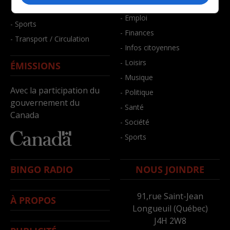
- Bien-être
- Santé et bien-être
- Emploi
- Sports
- Finances
- Transport / Circulation
- Infos citoyennes
- Loisirs
ÉMISSIONS
- Musique
Avec la participation du
- Politique
gouvernement du
- Santé
Canada
- Société
- Sports
BINGO RADIO
NOUS JOINDRE
91,rue Saint-Jean
À PROPOS
Longueuil (Québec)
J4H 2W8