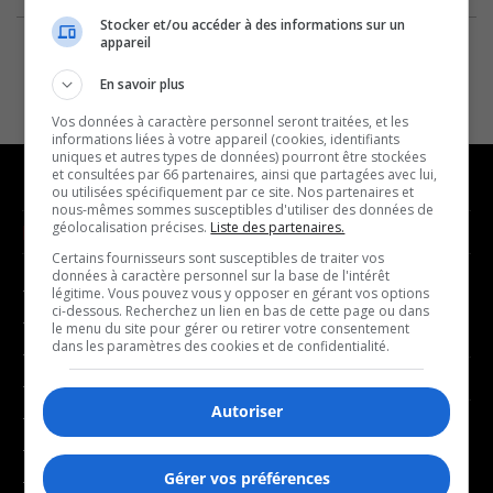
Stocker et/ou accéder à des informations sur un
appareil
En savoir plus
Vos données à caractère personnel seront traitées, et les
informations liées à votre appareil (cookies, identifiants
uniques et autres types de données) pourront être stockées
et consultées par 66 partenaires, ainsi que partagées avec lui,
ou utilisées spécifiquement par ce site. Nos partenaires et
nous-mêmes sommes susceptibles d'utiliser des données de
géolocalisation précises.
Liste des partenaires.
NOUVELLES
MUSIQUE
Certains fournisseurs sont susceptibles de traiter vos
données à caractère personnel sur la base de l'intérêt
- Affaires municipales
- Décompte franco
légitime. Vous pouvez vous y opposer en gérant vos options
ci-dessous. Recherchez un lien en bas de cette page ou dans
- Communauté / Social
- Joué récemment
le menu du site pour gérer ou retirer votre consentement
dans les paramètres des cookies et de confidentialité.
- Culture
BALADOS
- Économie
Autoriser
- Éducation
- Affaires
- Environnement
- Art de vivre
Gérer vos préférences
- Faits divers