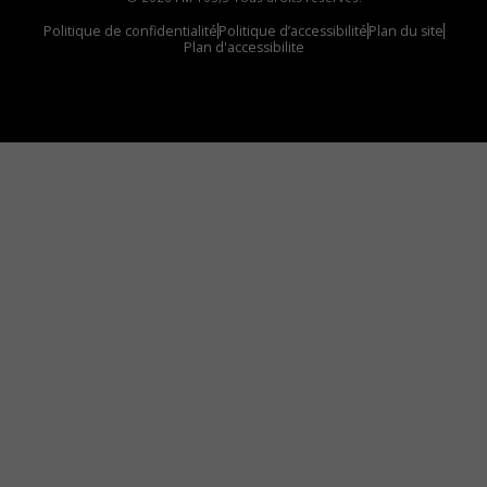
Politique de confidentialité
Politique d’accessibilité
Plan du site
Plan d'accessibilite
Comment installer notre vignette sur votre
appareil mobile