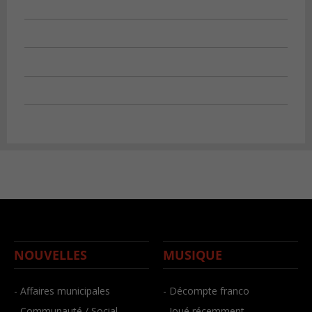
NOUVELLES
MUSIQUE
- Affaires municipales
- Décompte franco
- Communauté / Social
- Joué récemment