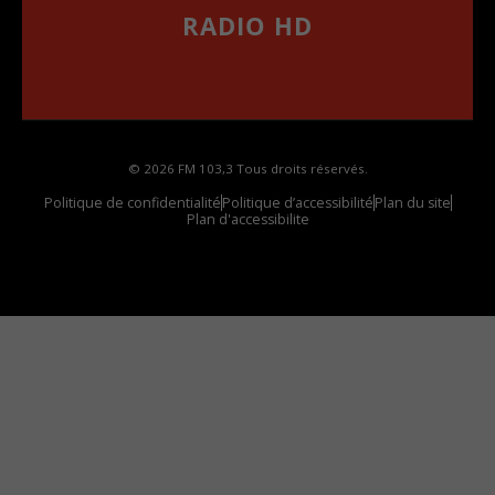
RADIO HD
••••••••••••••••••
Comment synthoniser la fréquence HD dans
votre voiture
© 2026 FM 103,3 Tous droits réservés.
Politique de confidentialité
Politique d’accessibilité
Plan du site
Plan d'accessibilite