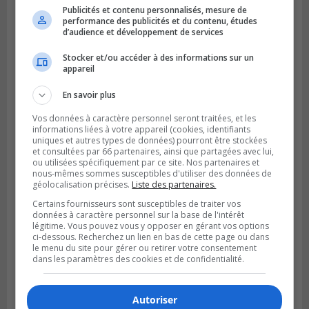
Publicités et contenu personnalisés, mesure de
performance des publicités et du contenu, études
d’audience et développement de services
Publié le 6 juillet 2026 à 09h33
Longueuil conclue un contrat pour
Stocker et/ou accéder à des informations sur un
valoriser des cendres d’incinération
appareil
En savoir plus
Vos données à caractère personnel seront traitées, et les
informations liées à votre appareil (cookies, identifiants
uniques et autres types de données) pourront être stockées
et consultées par 66 partenaires, ainsi que partagées avec lui,
ou utilisées spécifiquement par ce site. Nos partenaires et
nous-mêmes sommes susceptibles d'utiliser des données de
géolocalisation précises.
Liste des partenaires.
Certains fournisseurs sont susceptibles de traiter vos
données à caractère personnel sur la base de l'intérêt
légitime. Vous pouvez vous y opposer en gérant vos options
ci-dessous. Recherchez un lien en bas de cette page ou dans
le menu du site pour gérer ou retirer votre consentement
dans les paramètres des cookies et de confidentialité.
Autoriser