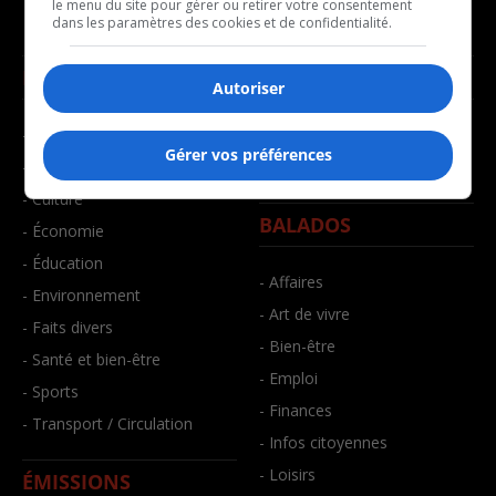
le menu du site pour gérer ou retirer votre consentement
dans les paramètres des cookies et de confidentialité.
NOUVELLES
MUSIQUE
Autoriser
- Affaires municipales
- Décompte franco
Gérer vos préférences
- Communauté / Social
- Joué récemment
- Culture
BALADOS
- Économie
- Éducation
- Affaires
- Environnement
- Art de vivre
- Faits divers
- Bien-être
- Santé et bien-être
- Emploi
- Sports
- Finances
- Transport / Circulation
- Infos citoyennes
- Loisirs
ÉMISSIONS