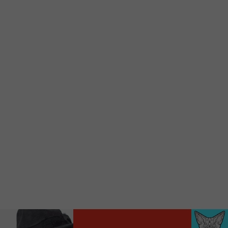
Voici la procédure ;)
À partir de votre téléphone, allez sur le site
internet de la Radio allumée au
www.fm1033.ca
Ensuite cliquez sur l’icône situé au bas de
votre écran
(celui qui représente un carré incluant une
flèche dirigé vers le haut)
Cliquez maintenant sur l’option Ajouter sur
l’écran d’accueil et vous verrez apparaître le
logo du FM 103,3
Faites Enregistrer en haut à droite.
Et voilà! Toutes les infos et l’écoute de votre radio
locale vous sont maintenant accessibles en un clic!
Audio
00:00
00:00