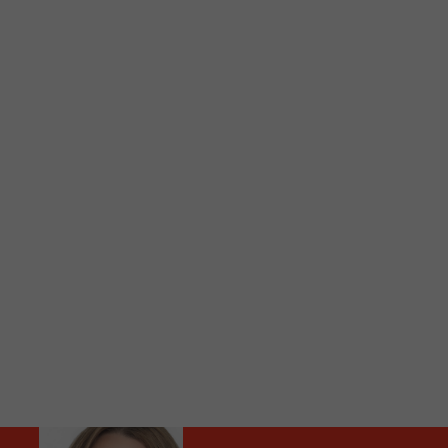
C
Vous avez envie d’écouter le FM 103,3 ou notre nouv
Ajoutez un signet FM 103,3 sur votre écran d’accueil
Voici la procédure ;)
À partir de votre téléphone, allez sur le site inte
Ensuite cliquez sur l’icône situé au bas de votre éc
(celui qui représente un carré incluant une flèche d
Cliquez maintenant sur l’option Ajouter sur l’écran
Faites Enregistrer en haut à droite.
Et voilà! Toutes les infos et l’écoute de votre radio loca
Audio