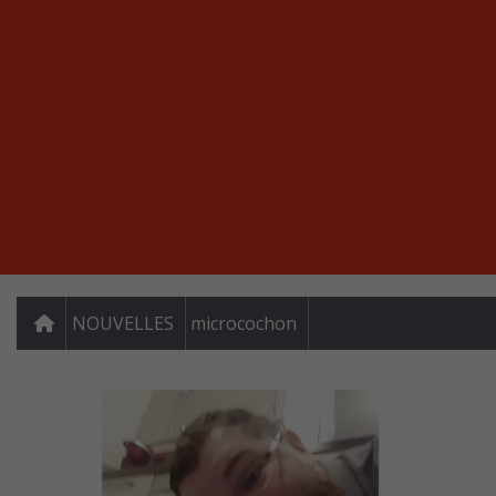
NOUVELLES
microcochon