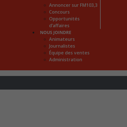
Annoncer sur FM103,3
Concours
Opportunités
d’affaires
NOUS JOINDRE
Animateurs
Journalistes
Équipe des ventes
Administration