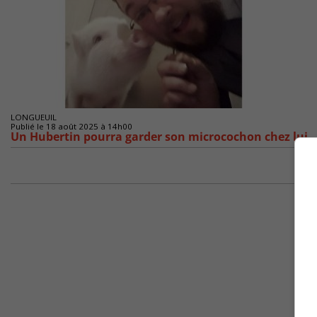
LONGUEUIL
Publié le 18 août 2025 à 14h00
Un Hubertin pourra garder son microcochon chez lui