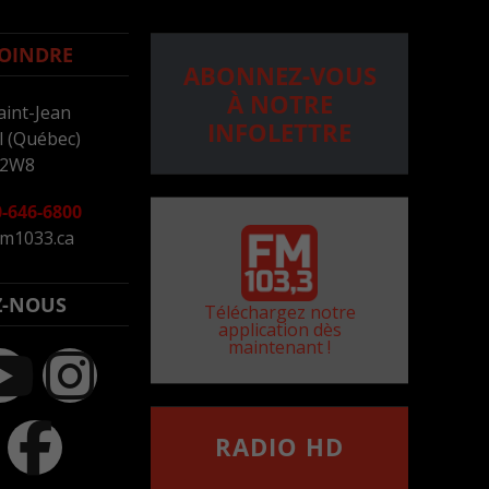
OINDRE
ABONNEZ-VOUS
À NOTRE
aint-Jean
INFOLETTRE
 (Québec)
 2W8
-646-6800
m1033.ca
Z-NOUS
Téléchargez notre
application dès
maintenant !
RADIO HD
••••••••••••••••••
Comment synthoniser la