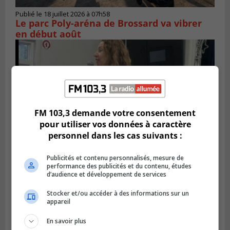
Publié le 18 juillet 2026 à 07h58
Le parc Poly-aréna de Brossard va vibrer
en début août
FM 103,3 demande votre consentement
pour utiliser vos données à caractère
personnel dans les cas suivants :
Publicités et contenu personnalisés, mesure de
performance des publicités et du contenu, études
Publié le 6 juillet 2026 à 11h18
d’audience et développement de services
Climat Québec dévoile deux candidats
pour l’Agglomération
Stocker et/ou accéder à des informations sur un
appareil
En savoir plus