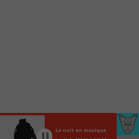
Voici la procédure ;)
À partir de votre téléphone, allez sur le site
internet de la Radio allumée au
www.fm1033.ca
Ensuite cliquez sur l’icône situé au bas de
votre écran
(celui qui représente un carré incluant une
flèche dirigé vers le haut)
Cliquez maintenant sur l’option Ajouter sur
l’écran d’accueil et vous verrez apparaître le
logo du FM 103,3
Faites Enregistrer en haut à droite.
Et voilà! Toutes les infos et l’écoute de votre radio
locale vous sont maintenant accessibles en un clic!
Audio
00:00
00:00
La nuit en musique
Player