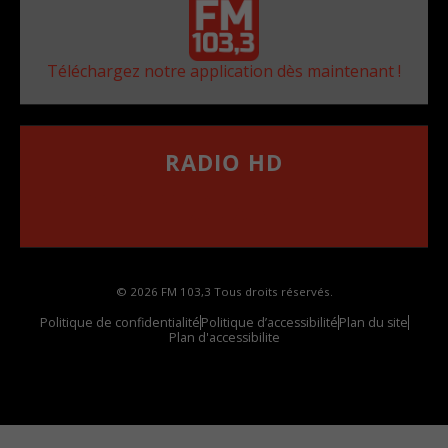
Téléchargez notre application dès maintenant !
RADIO HD
••••••••••••••••••
Comment synthoniser la fréquence HD dans
votre voiture
© 2026 FM 103,3 Tous droits réservés.
Politique de confidentialité
Politique d’accessibilité
Plan du site
Plan d'accessibilite