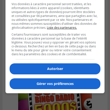
Vos données à caractère personnel seront traitées, et les
informations liées à votre appareil (cookies, identifiants
uniques et autres types de données) pourront être stockées
et consultées par 66 partenaires, ainsi que partagées avec lui,
ou utilisées spécifiquement par ce site. Nos partenaires et
nous-mêmes sommes susceptibles d'utiliser des données de
géolocalisation précises.
Liste des partenaires.
Certains fournisseurs sont susceptibles de traiter vos
données à caractère personnel sur la base de l'intérêt
légitime. Vous pouvez vous y opposer en gérant vos options
ci-dessous. Recherchez un lien en bas de cette page ou dans
Publié le 6 juillet 2026 à 09h33
le menu du site pour gérer ou retirer votre consentement
Longueuil conclue un contrat pour
dans les paramètres des cookies et de confidentialité.
valoriser des cendres d’incinération
Autoriser
Gérer vos préférences