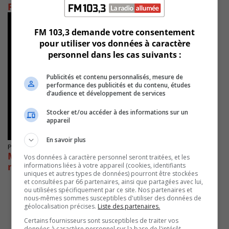
Fondaction investit dans mdf commerce
FM 103,3 demande votre consentement
pour utiliser vos données à caractère
personnel dans les cas suivants :
Publicités et contenu personnalisés, mesure de
performance des publicités et du contenu, études
d’audience et développement de services
Stocker et/ou accéder à des informations sur un
appareil
En savoir plus
Publié le 29 octobre 2020 à 18h23
Mdf Commerce procède à plusieurs
Vos données à caractère personnel seront traitées, et les
nominations
informations liées à votre appareil (cookies, identifiants
uniques et autres types de données) pourront être stockées
et consultées par 66 partenaires, ainsi que partagées avec lui,
ou utilisées spécifiquement par ce site. Nos partenaires et
nous-mêmes sommes susceptibles d'utiliser des données de
géolocalisation précises.
Liste des partenaires.
Certains fournisseurs sont susceptibles de traiter vos
données à caractère personnel sur la base de l'intérêt