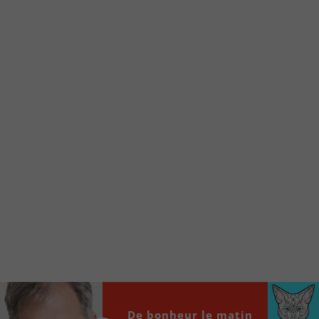
d’accueil rapidement.
Voici la procédure ;)
À partir de votre téléphone, allez sur le site
internet de la Radio allumée au
www.fm1033.ca
Ensuite cliquez sur l’icône situé au bas de
votre écran
(celui qui représente un carré incluant une
flèche dirigé vers le haut)
Cliquez maintenant sur l’option Ajouter sur
l’écran d’accueil et vous verrez apparaître le
logo du FM 103,3
Faites Enregistrer en haut à droite.
Et voilà! Toutes les infos et l’écoute de votre radio
locale vous sont maintenant accessibles en un clic!
Audio
De bonheur le matin
00:00
00:00