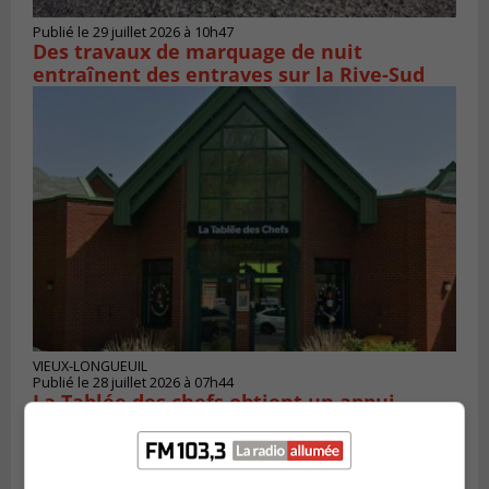
Publié le 29 juillet 2026 à 10h47
Des travaux de marquage de nuit
entraînent des entraves sur la Rive-Sud
VIEUX-LONGUEUIL
Publié le 28 juillet 2026 à 07h44
La Tablée des chefs obtient un appui
financier pour poursuivre sa mission