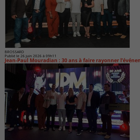
BROSSARD
Publié le 26 juin 2026 à 09h11
Jean-Paul Mouradian : 30 ans à faire rayonner l’évén