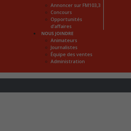
Annoncer sur FM103,3
Concours
Opportunités
d’affaires
NOUS JOINDRE
Animateurs
Journalistes
Équipe des ventes
Administration