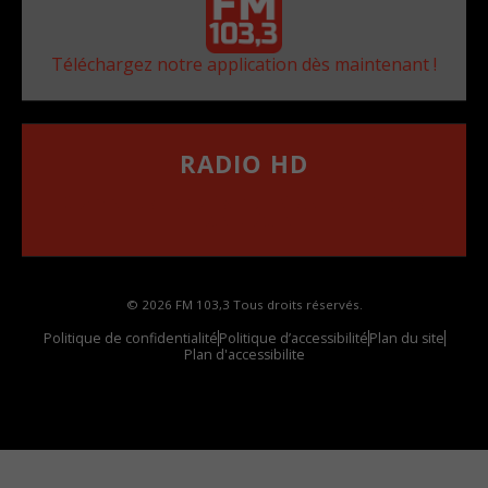
Téléchargez notre application dès maintenant !
RADIO HD
••••••••••••••••••
Comment synthoniser la fréquence HD dans
votre voiture
© 2026 FM 103,3 Tous droits réservés.
Politique de confidentialité
Politique d’accessibilité
Plan du site
Plan d'accessibilite