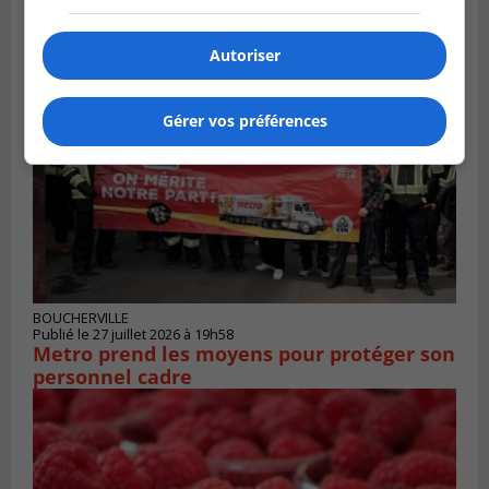
La Tablée des chefs obtient un appui
financier pour poursuivre sa mission
Autoriser
Gérer vos préférences
BOUCHERVILLE
Publié le 27 juillet 2026 à 19h58
Metro prend les moyens pour protéger son
personnel cadre