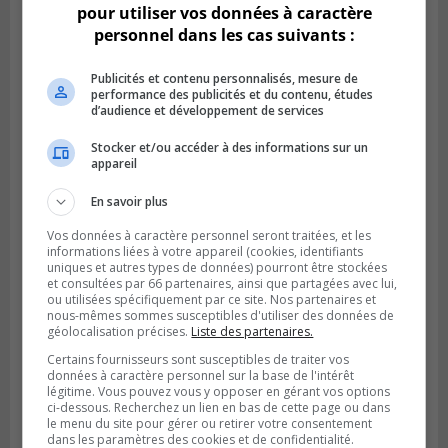
pour utiliser vos données à caractère
personnel dans les cas suivants :
Publicités et contenu personnalisés, mesure de
performance des publicités et du contenu, études
BROSSARD
d’audience et développement de services
Publié le 29 juillet 2026 à 12h00
Brossard traverserait un ralentissement
Stocker et/ou accéder à des informations sur un
de construction de logements
appareil
En savoir plus
Vos données à caractère personnel seront traitées, et les
informations liées à votre appareil (cookies, identifiants
uniques et autres types de données) pourront être stockées
et consultées par 66 partenaires, ainsi que partagées avec lui,
ou utilisées spécifiquement par ce site. Nos partenaires et
nous-mêmes sommes susceptibles d'utiliser des données de
géolocalisation précises.
Liste des partenaires.
Certains fournisseurs sont susceptibles de traiter vos
données à caractère personnel sur la base de l'intérêt
légitime. Vous pouvez vous y opposer en gérant vos options
ci-dessous. Recherchez un lien en bas de cette page ou dans
VIEUX-LONGUEUIL
le menu du site pour gérer ou retirer votre consentement
Publié le 28 juillet 2026 à 07h44
dans les paramètres des cookies et de confidentialité.