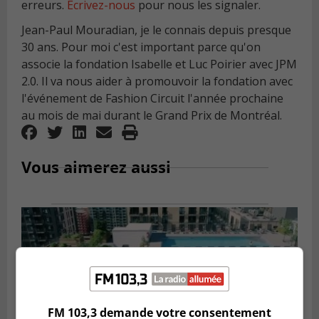
erreurs.
Écrivez-nous
pour nous les signaler.
Jean-Paul Mouradian, je le connais depuis presque
30 ans. Pour moi c'est important parce qu'on
associe la fondation Isabelle et Luc Poirier avec JPM
2.0. Il va nous aider à promouvoir la fondation avec
l'événement de Fashion Circuit l'année prochaine
au mois de mai durant le Grand Prix de Montréal.
Vous aimerez aussi
FM 103,3 demande votre consentement