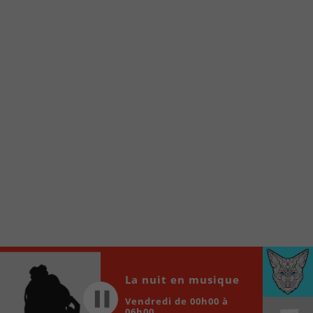
Voici la procédure ;)
À partir de votre téléphone, allez sur le site
internet de la Radio allumée au
www.fm1033.ca
Ensuite cliquez sur l’icône situé au bas de
votre écran
(celui qui représente un carré incluant une
flèche dirigé vers le haut)
Cliquez maintenant sur l’option Ajouter sur
l’écran d’accueil et vous verrez apparaître le
logo du FM 103,3
Faites Enregistrer en haut à droite.
Et voilà! Toutes les infos et l’écoute de votre radio
locale vous sont maintenant accessibles en un clic!
Audio
La nuit en musique
00:00
00:00
Player
Vendredi de 00h00 à
06h00