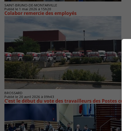
SAINT-BRUNO-DE-MONTARVILLE
Publié le 1 mai 2026 à 15h20
Colabor remercie des employés
BROSSARD
Publié le 20 avril 2026 à 09h43
C’est le début du vote des travailleurs des Postes ce lu