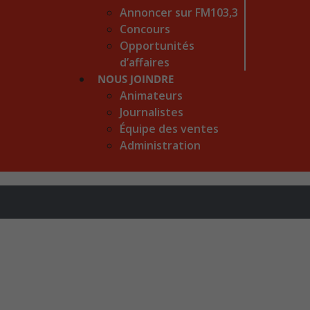
Annoncer sur FM103,3
Concours
Opportunités
d’affaires
NOUS JOINDRE
Animateurs
Journalistes
Équipe des ventes
Administration