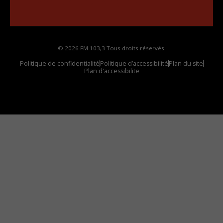
Comment synthoniser la fréquence HD dans
votre voiture
© 2026 FM 103,3 Tous droits réservés.
Politique de confidentialité
Politique d’accessibilité
Plan du site
Plan d'accessibilite