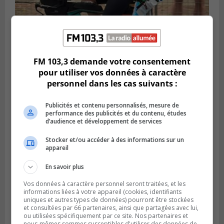
FM 103,3 demande votre consentement
SAINT-LAMBERT
Publié le 5 août 2026 à 08h23
pour utiliser vos données à caractère
De la fibrose kystique à l’Ironman : le
personnel dans les cas suivants :
parcours inspirant d’Emma Fontaine
Publicités et contenu personnalisés, mesure de
performance des publicités et du contenu, études
d’audience et développement de services
Stocker et/ou accéder à des informations sur un
appareil
En savoir plus
Vos données à caractère personnel seront traitées, et les
informations liées à votre appareil (cookies, identifiants
uniques et autres types de données) pourront être stockées
et consultées par 66 partenaires, ainsi que partagées avec lui,
ou utilisées spécifiquement par ce site. Nos partenaires et
Publié le 4 août 2026 à 13h18
nous-mêmes sommes susceptibles d'utiliser des données de